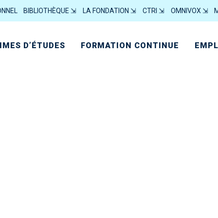
ONNEL
BIBLIOTHÈQUE ⇲
LA FONDATION ⇲
CTRI ⇲
OMNIVOX ⇲
MES D’ÉTUDES
FORMATION CONTINUE
EMPL
Choisir les études collégiales, c’est brillant!