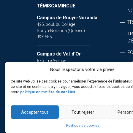
TÉMISCAMINGUE
NO
Campus de Rouyn-Noranda
TR
425, boul. du Collège
Rouyn-Noranda (Québec)
T
J9X 5E5
D’
FO
Campus de Val-d'Or
675, 1re Avenue
MÉ
Val-d'Or (Québec)
Nous respectons votre vie privée.
J9P 1Y3
OF
Ce site web utilise des cookies pour améliorer l'expérience de l'utilisateur. 
ce site et en continuant à y naviguer, vous acceptez tous les cookies co
Campus d'Amos
notre
politique en matière de cookies
.
341, rue Principale Nord
Amos (Québec)
J9T 2L8
Accepter tout
Tout rejeter
Personn
Politique de cookies