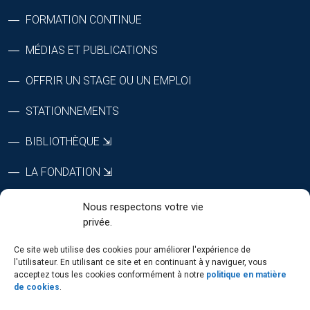
FORMATION CONTINUE
MÉDIAS ET PUBLICATIONS
OFFRIR UN STAGE OU UN EMPLOI
STATIONNEMENTS
BIBLIOTHÈQUE ⇲
LA FONDATION ⇲
CTRI ⇲
Nous respectons votre vie
privée.
RÉPERTOIRE DU PERSONNEL
Ce site web utilise des cookies pour améliorer l'expérience de
l'utilisateur. En utilisant ce site et en continuant à y naviguer, vous
acceptez tous les cookies conformément à notre
politique en matière
de cookies
.