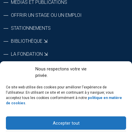
MÉDIAS ET PUBLICATIONS
OFFRIR UN STAGE OU UN EMPLOI
STATIONNEMENTS
BIBLIOTHÈQUE ⇲
LA FONDATION ⇲
CTRI ⇲
Nous respectons votre vie
privée.
RÉPERTOIRE DU PERSONNEL
Ce site web utilise des cookies pour améliorer l'expérience de
l'utilisateur. En utilisant ce site et en continuant à y naviguer, vous
acceptez tous les cookies conformément à notre
politique en matière
de cookies
.
SUIVEZ-NOUS
Accepter tout