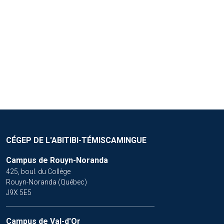
.
POUR ACHETER ET VENDRE
À PROPOS DE CADENA
CÉGEP DE L'ABITIBI-TÉMISCAMINGUE
Campus de Rouyn-Noranda
425, boul. du Collège
Rouyn-Noranda (Québec)
J9X 5E5
Campus de Val-d'Or