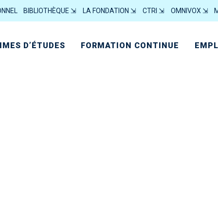
ONNEL
BIBLIOTHÈQUE ⇲
LA FONDATION ⇲
CTRI ⇲
OMNIVOX ⇲
MES D’ÉTUDES
FORMATION CONTINUE
EMPL
CALENDRIER DES RÉUNIONS ANNÉE 202
PROCÈS-VERBAUX