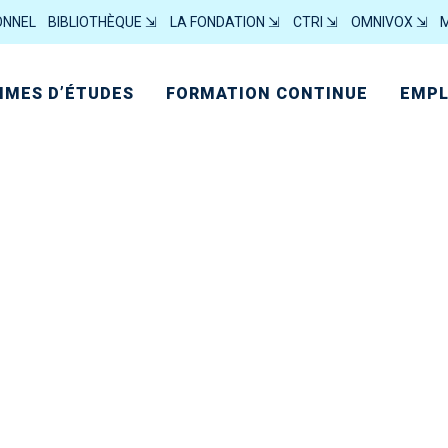
ONNEL
BIBLIOTHÈQUE ⇲
LA FONDATION ⇲
CTRI ⇲
OMNIVOX ⇲
MES D’ÉTUDES
FORMATION CONTINUE
EMPL