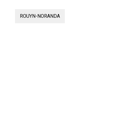
ROUYN-NORANDA
re
1
SESSION
e
2
SESSION
e
3
SESSION
e
4
SESSION