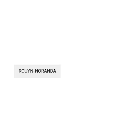
ROUYN-NORANDA
re
1
SESSION