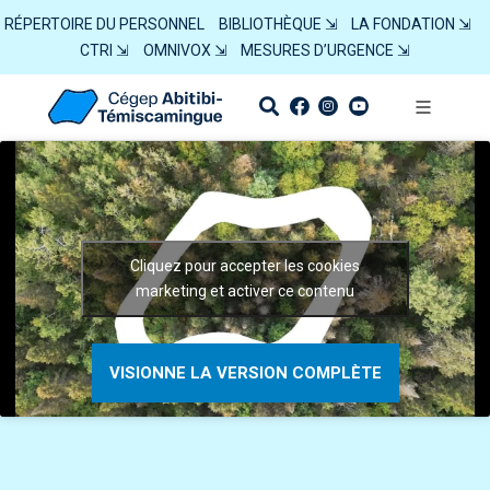
RÉPERTOIRE DU PERSONNEL
BIBLIOTHÈQUE ⇲
LA FONDATION ⇲
CTRI ⇲
OMNIVOX ⇲
MESURES D’URGENCE ⇲
Cliquez pour accepter les cookies
marketing et activer ce contenu
VISIONNE LA VERSION COMPLÈTE