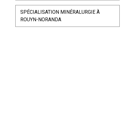
SPÉCIALISATION MINÉRALURGIE À
ROUYN-NORANDA
re
1
SESSION
e
2
SESSION
e
3
SESSION