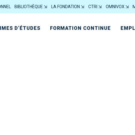
ONNEL
BIBLIOTHÈQUE ⇲
LA FONDATION ⇲
CTRI ⇲
OMNIVOX ⇲
MES D’ÉTUDES
FORMATION CONTINUE
EMPL
TRAVAILLEUR[-EUSE] DE MILIEU
TRAVAILLEUR[-EUSE] SOCIAL[E]