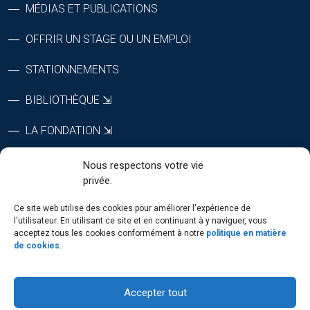
MÉDIAS ET PUBLICATIONS
OFFRIR UN STAGE OU UN EMPLOI
STATIONNEMENTS
BIBLIOTHÈQUE ⇲
LA FONDATION ⇲
CTRI ⇲
Nous respectons votre vie
privée.
RÉPERTOIRE DU PERSONNEL
Ce site web utilise des cookies pour améliorer l'expérience de
l'utilisateur. En utilisant ce site et en continuant à y naviguer, vous
acceptez tous les cookies conformément à notre
politique en matière
de cookies
.
SUIVEZ-NOUS
Accepter tout