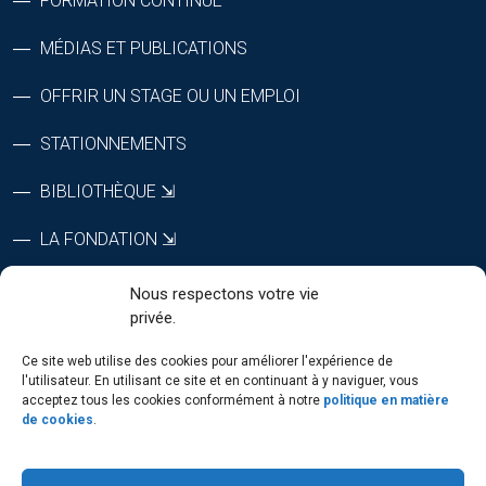
FORMATION CONTINUE
MÉDIAS ET PUBLICATIONS
OFFRIR UN STAGE OU UN EMPLOI
STATIONNEMENTS
BIBLIOTHÈQUE ⇲
LA FONDATION ⇲
CTRI ⇲
Nous respectons votre vie
privée.
RÉPERTOIRE DU PERSONNEL
Ce site web utilise des cookies pour améliorer l'expérience de
l'utilisateur. En utilisant ce site et en continuant à y naviguer, vous
acceptez tous les cookies conformément à notre
politique en matière
de cookies
.
SUIVEZ-NOUS