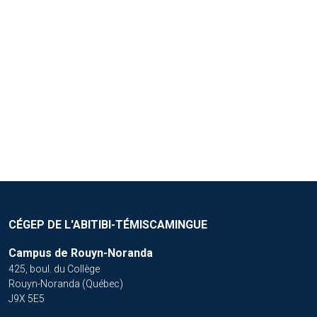
Crédit : Gracieuseté de Nanikana
CÉGEP DE L'ABITIBI-TÉMISCAMINGUE
Campus de Rouyn-Noranda
425, boul. du Collège
Rouyn-Noranda (Québec)
J9X 5E5