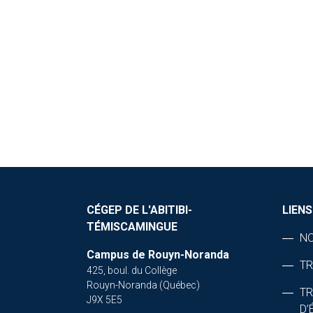
CÉGEP DE L'ABITIBI-
LIENS
TÉMISCAMINGUE
NO
Campus de Rouyn-Noranda
TR
425, boul. du Collège
Rouyn-Noranda (Québec)
T
J9X 5E5
D’