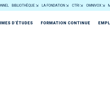
ONNEL
BIBLIOTHÈQUE ⇲
LA FONDATION ⇲
CTRI ⇲
OMNIVOX ⇲
MES D’ÉTUDES
FORMATION CONTINUE
EMPL