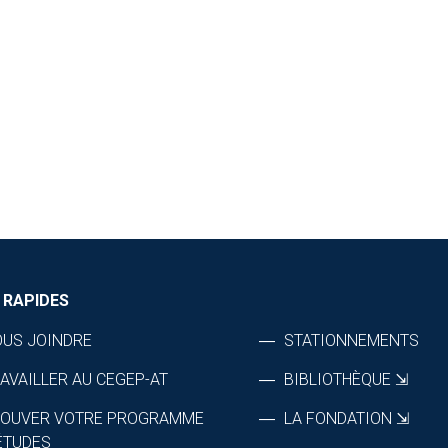
 RAPIDES
US JOINDRE
STATIONNEMENTS
AVAILLER AU CEGEP-AT
BIBLIOTHÈQUE ⇲
ROUVER VOTRE PROGRAMME
LA FONDATION ⇲
ÉTUDES